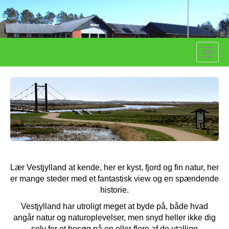
Toggle
naviga
Lær Vestjylland at kende, her er kyst, fjord og fin natur, her
er mange steder med et fantastisk view og en spændende
historie.
Vestjylland har utroligt meget at byde på, både hvad
angår natur og naturoplevelser, men snyd heller ikke dig
selv for et besøg på en eller flere af de utallige