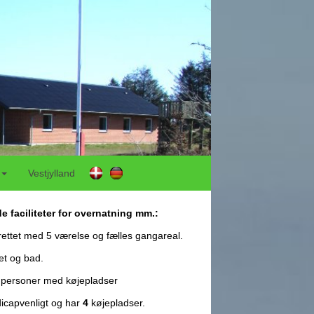
Vestjylland
e faciliteter for overnatning mm.:
rettet med 5 værelse og fælles gangareal.
et og bad.
personer med køjepladser
dicapvenligt og har
4
køjepladser.