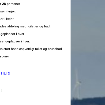
lt
28
personer.
er i køjer.
r i køjer.
indes afdeling med toiletter og bad.
gepladser i hver.
sengepladser i hver.
s stort handicapvenligt toilet og brusebad.
rsoner
.
 HER!
!