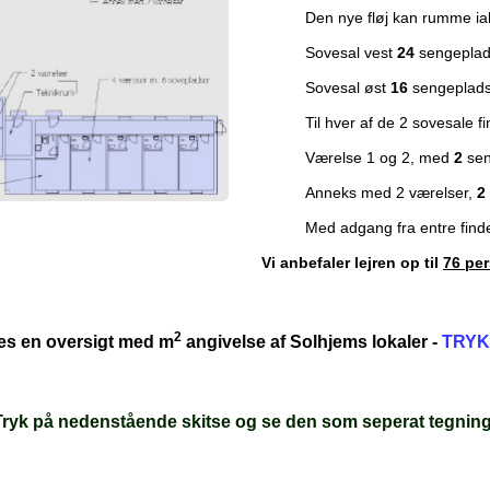
Den nye fløj kan rumme ia
Sovesal vest
24
sengeplads
Sovesal øst
16
sengepladse
Til hver af de 2 sovesale f
Værelse 1 og 2, med
2
sen
Anneks med 2 værelser,
2
Med adgang fra entre finde
Vi anbefaler lejren op til
76 pe
2
s en oversigt med m
angivelse af Solhjems lokaler -
TRYK
Tryk på nedenstående skitse og se den som seperat tegning